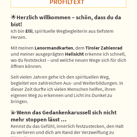
PROFILTEXT
🌟
Herzlich willkommen – schön, dass du da
bist!
Ich bin
Elli
, spirituelle Wegbegleiterin aus tiefstem
Herzen.
Mit meinen
Lenormandkarten
, dem
Tiroler Zahlenrad
und meiner ausgeprägten
Hellsicht
erkenne ich schnell,
wo du feststeckst – und welche neuen Wege sich für dich
öffnen können.
Seit vielen Jahren gehe ich den spirituellen Weg,
begleitet von zahlreichen Aus- und Weiterbildungen. In
dieser Zeit durfte ich vielen Menschen helfen, ihren
eigenen Weg zu erkennen und Licht ins Dunkel zu
bringen.
💫
Wenn das Gedankenkarussell sich nicht
mehr stoppen lässt …
Kennst du das Gefühl, innerlich festzustecken, den Halt
zu verlieren und dich am Rand der Verzweiflung zu