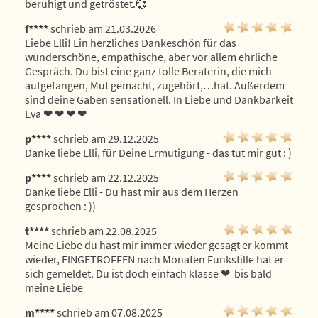
beruhigt und getröstet.💞
f****
schrieb am 21.03.2026
Liebe Elli! Ein herzliches Dankeschön für das 
wunderschöne, empathische, aber vor allem ehrliche 
Gespräch. Du bist eine ganz tolle Beraterin, die mich 
aufgefangen, Mut gemacht, zugehört,…hat. Außerdem 
sind deine Gaben sensationell. In Liebe und Dankbarkeit 
Eva ❤ ️❤ ️❤ ️❤ ️
p****
schrieb am 29.12.2025
Danke liebe Elli, für Deine Ermutigung - das tut mir gut : )
p****
schrieb am 22.12.2025
Danke liebe Elli - Du hast mir aus dem Herzen 
gesprochen : ))
t****
schrieb am 22.08.2025
Meine Liebe du hast mir immer wieder gesagt er kommt 
wieder, EINGETROFFEN nach Monaten Funkstille hat er 
sich gemeldet. Du ist doch einfach klasse ❤ ️ bis bald 
meine Liebe 
m****
schrieb am 07.08.2025