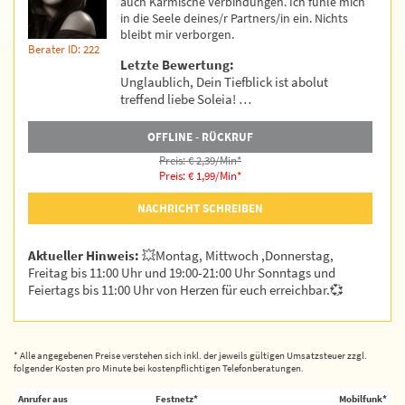
auch Karmische Verbindungen. Ich fühle mich
in die Seele deines/r Partners/in ein. Nichts
bleibt mir verborgen.
Berater ID: 222
Letzte Bewertung:
Unglaublich, Dein Tiefblick ist abolut
treffend liebe Soleia! …
OFFLINE - RÜCKRUF
Preis: € 2,39/Min
*
Preis: € 1,99/Min
*
NACHRICHT SCHREIBEN
Aktueller Hinweis:
💥Montag, Mittwoch ,Donnerstag,
Freitag bis 11:00 Uhr und 19:00-21:00 Uhr Sonntags und
Feiertags bis 11:00 Uhr von Herzen für euch erreichbar.💞
* Alle angegebenen Preise verstehen sich inkl. der jeweils gültigen Umsatzsteuer zzgl.
folgender Kosten pro Minute bei kostenpflichtigen Telefonberatungen.
Anrufer aus
Festnetz*
Mobilfunk*