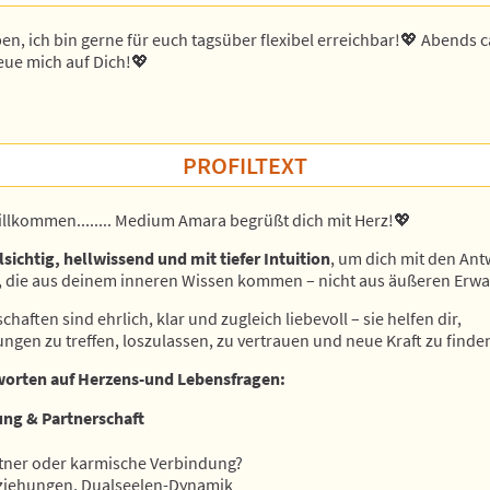
LEIA
SOLEIA
en, ich bin gerne für euch tagsüber flexibel erreichbar!💖 Abends c
ater ID: 222
Berater ID: 222
reue mich auf Dich!💖
egt einem echt das Blech
Du bist und bleibst die BESTE. So viele
Unse
PROFILTEXT
olut empfehlenswert -
Jahre begleitest du mich und ich hole mir
Kers
regelmäßig dein liebevolles "Kopfwaschen"
ab 😅 Danke für Alles
illkommen........ Medium Amara begrüßt dich mit Herz!💖
lsichtig, hellwissend und mit tiefer Intuition
, um dich mit den Ant
, die aus deinem inneren Wissen kommen – nicht aus äußeren Erw
haften sind ehrlich, klar und zugleich liebevoll – sie helfen dir,
ngen zu treffen, loszulassen, zu vertrauen und neue Kraft zu finde
worten auf Herzens-und Lebensfragen:
ng & Partnerschaft
tner oder karmische Verbindung?
ziehungen, Dualseelen-Dynamik