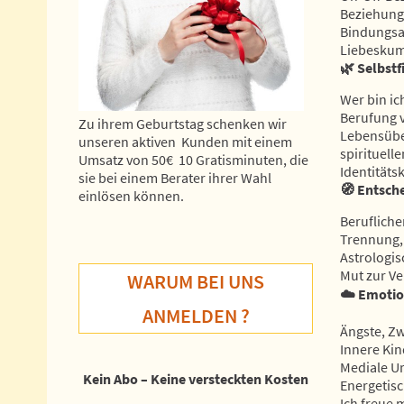
Beziehung
Bindungsa
Liebeskum
🌿
Selbstf
Wer bin ic
Berufung v
Zu ihrem Geburtstag schenken wir
Lebensübe
unseren aktiven Kunden mit einem
spirituel
Umsatz von 50€ 10 Gratisminuten, die
Identitäts
sie bei einem Berater ihrer Wahl
🧭
Entsche
einlösen können.
Berufliche
Trennung,
Astrologi
Mut zur Ve
WARUM BEI UNS
☁️
Emotio
ANMELDEN ?
Ängste, Zw
Innere Ki
Mediale Ur
Kein Abo – Keine versteckten Kosten
Energetis
Ich freue 