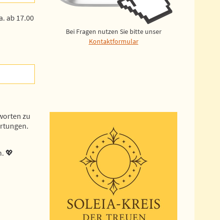
ENGEL KERSTIN
ELLI
a. ab 17.00
Berater ID: 133
Berater ID: 199
Bei Fragen nutzen Sie bitte unser
Kontaktformular
r Gespräch war sehr erhellend, liebe
Liebe Elli! Vielen herzlichen Dank für
tin. Dankeschön!
tolle, empathische, aber vor allem e
Gespräch. Deine Gaben sind echt ein
Wahnsinn und ich kann nur jedem
empfehlen, der Klarheit sucht, dich 
kont…
worten zu
artungen.
n. 💖