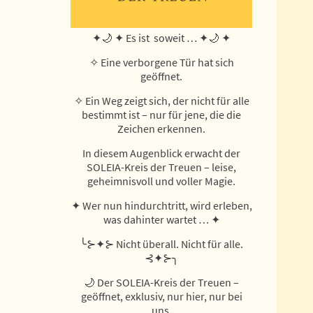
✦🌙 ✦ Es ist soweit … ✦🌙 ✦
✧ Eine verborgene Tür hat sich
geöffnet.
✧ Ein Weg zeigt sich, der nicht für alle
bestimmt ist – nur für jene, die die
Zeichen erkennen.
In diesem Augenblick erwacht der
SOLEIA-Kreis der Treuen – leise,
geheimnisvoll und voller Magie.
✦ Wer nun hindurchtritt, wird erleben,
was dahinter wartet … ✦
╰⊱✦⊱ Nicht überall. Nicht für alle.
⊰✦⊱╮
🌙 Der SOLEIA-Kreis der Treuen –
geöffnet, exklusiv, nur hier, nur bei
uns.