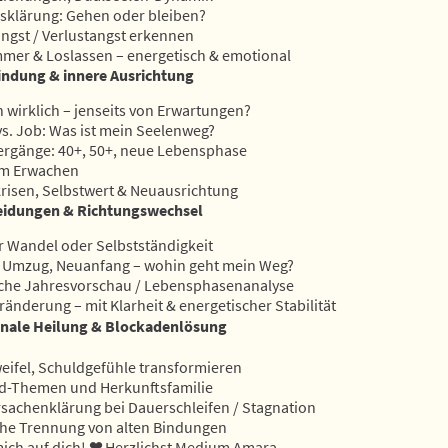
sklärung: Gehen oder bleiben?
ngst / Verlustangst erkennen
mer & Loslassen – energetisch & emotional
indung & innere Ausrichtung
h wirklich – jenseits von Erwartungen?
s. Job: Was ist mein Seelenweg?
rgänge: 40+, 50+, neue Lebensphase
lem Erwachen
krisen, Selbstwert & Neuausrichtung
idungen & Richtungswechsel
r Wandel oder Selbstständigkeit
 Umzug, Neuanfang – wohin geht mein Weg?
sche Jahresvorschau / Lebensphasenanalyse
ränderung – mit Klarheit & energetischer Stabilität
nale Heilung & Blockadenlösung
eifel, Schuldgefühle transformieren
nd-Themen und Herkunftsfamilie
sachenklärung bei Dauerschleifen / Stagnation
che Trennung von alten Bindungen
mich auf dich!
❤
Herzlichst Medium Amara