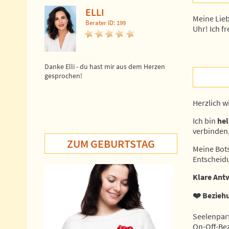
ELLI
SO
Meine Lieb
Berater ID: 199
Ber
Uhr! Ich f
Danke Elli - du hast mir aus dem Herzen
WOW, also da fli
gesprochen!
weg - MEGA - abs
DANKE
Herzlich w
Ich bin
hel
verbinden
ZUM GEBURTSTAG
Meine Botsc
Entscheidu
Klare Ant
❤
Beziehu
Seelenpar
On-Off-Be