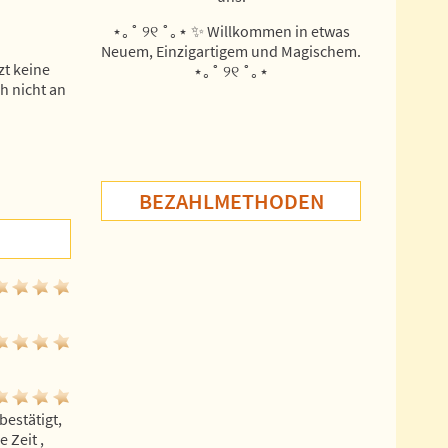
⋆｡˚ ୨୧ ˚｡⋆ ✨ Willkommen in etwas
Neuem, Einzigartigem und Magischem.
zt keine
⋆｡˚ ୨୧ ˚｡⋆
h nicht an
BEZAHLMETHODEN
estätigt, 
Zeit , 