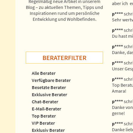
Regelmäßig neue Artikel in unserem
aber ich  e
Blog – zu aktuellen Themen, Tipps und
Inspirationen rund um persönliche
p****
schr
Entwicklung und Wohlbefinden.
Sehr wertv
p****
schr
Du hast mi
p****
schr
Danke, das
BERATERFILTER
p****
schr
Unser Gesp
Alle Berater
p****
schr
Verfügbare Berater
Top Beratu
Besetzte Berater
Amara!
Exklusive Berater
p****
schr
Chat-Berater
Danke von 
E-Mail-Berater
gerne!
Top Berater
VIP Berater
p****
schr
Danke lieb
Exklusiv Berater