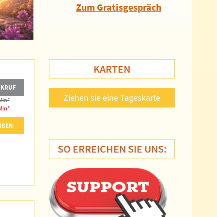
Zum Gratisgespräch
KARTEN
CKRUF
Ziehen sie eine Tageskarte
Min
*
Min
*
IBEN
SO ERREICHEN SIE UNS: